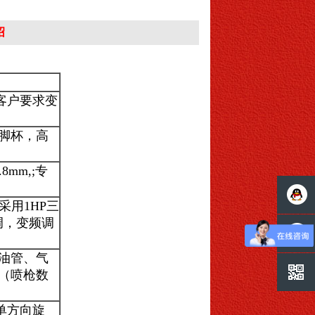
绍
根据客户要求变
及脚杯，高
mm,;专
采用1HP三
可调，变频调
在线咨
，油管、气
询
在线咨
（喷枪数
单方向旋
询